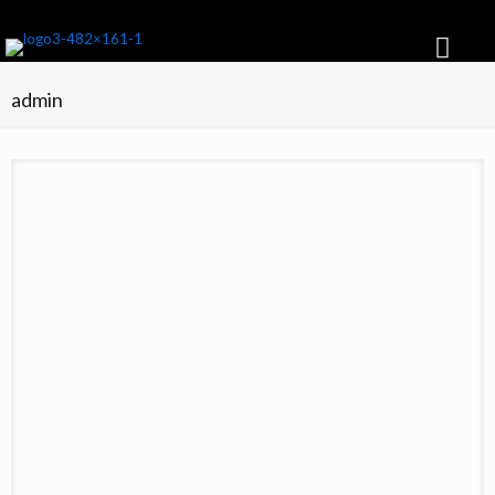
Suscribite GRATIS y recibí cada mes la NUEVA EDICIÓN
admin