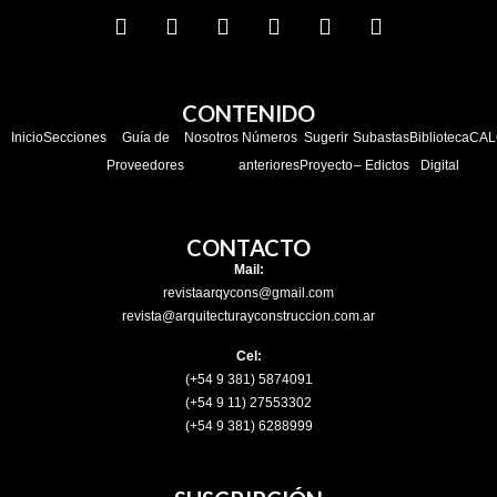
CONTENIDO
Inicio
Secciones
Guía de
Nosotros
Números
Sugerir
Subastas
Biblioteca
CAL
Proveedores
anteriores
Proyecto
– Edictos
Digital
CONTACTO
Mail:
revistaarqycons@gmail.com
revista@arquitecturayconstruccion.com.ar
Cel:
(+54 9 381) 5874091
(+54 9 11) 27553302
(+54 9 381) 6288999