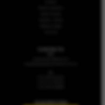
Nosotros
Números anteriores
Sugerir Proyecto
Subastas – Edictos
Biblioteca Digital
CALCULÁ
CONTACTO
Mail:
revistaarqycons@gmail.com
revista@arquitecturayconstruccion.com.ar
Cel:
(+54 9 381) 5874091
(+54 9 11) 27553302
(+54 9 381) 6288999
SUSCRIPCIÓN