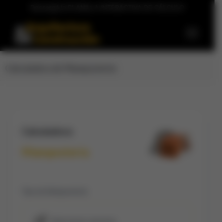
Descargá la PLANILLA INTERACTIVA DE CÁLCULO
Calculadora de Mampostería
Calculadora:
Mampostería
Tipo de Mampostería:
Seleccionar opciones