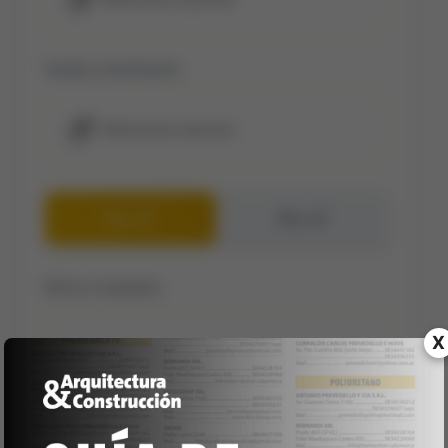
Tamaño y Dosificación:
Seleccionar opciones
Por m²
Por m³
Metros Cuadrados:
X
Calcular