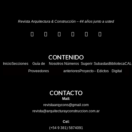
Revista Arquitectura & Construcción – 44 años junto a usted
CONTENIDO
Inicio
Secciones
Guía de
Nosotros
Números
Sugerir
Subastas
Biblioteca
CAL
Proveedores
anteriores
Proyecto
– Edictos
Digital
CONTACTO
Mail:
revistaarqycons@gmail.com
revista@arquitecturayconstruccion.com.ar
Cel:
(+54 9 381) 5874091