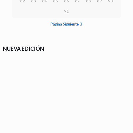
82
83
84
85
86
87
88
89
90
91
Página Siguiente
NUEVA EDICIÓN