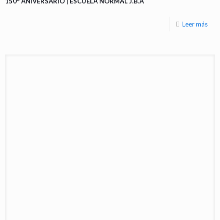
150° ANIVERSARIO | ESCUELA NORMAL J.B.A
Leer más