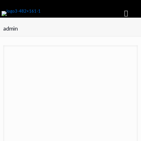
Suscribite GRATIS y recibí cada mes la NUEVA EDICIÓN
admin