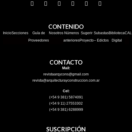
CONTENIDO
Inicio
Secciones
Guía de
Nosotros
Números
Sugerir
Subastas
Biblioteca
CAL
Proveedores
anteriores
Proyecto
– Edictos
Digital
CONTACTO
Mail:
revistaarqycons@gmail.com
revista@arquitecturayconstruccion.com.ar
Cel:
(+54 9 381) 5874091
(+54 9 11) 27553302
(+54 9 381) 6288999
SUSCRIPCIÓN