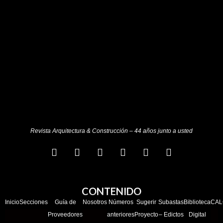
Revista Arquitectura & Construcción – 44 años junto a usted
CONTENIDO
Inicio
Secciones
Guía de
Nosotros
Números
Sugerir
Subastas
Biblioteca
CAL
Proveedores
anteriores
Proyecto
– Edictos
Digital