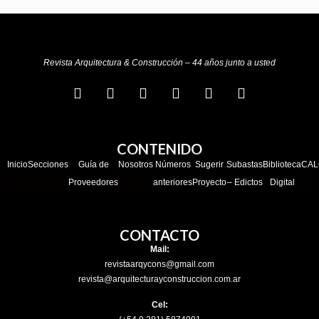
Revista Arquitectura & Construcción – 44 años junto a usted
CONTENIDO
Inicio
Secciones
Guía de
Nosotros
Números
Sugerir
Subastas
Biblioteca
CAL
Proveedores
anteriores
Proyecto
– Edictos
Digital
CONTACTO
Mail:
revistaarqycons@gmail.com
revista@arquitecturayconstruccion.com.ar
Cel: