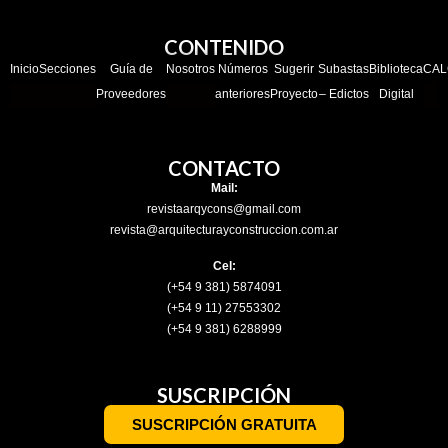
CONTENIDO
Inicio
Secciones
Guía de
Nosotros
Números
Sugerir
Subastas
Biblioteca
CAL
Proveedores
anteriores
Proyecto
– Edictos
Digital
CONTACTO
Mail:
revistaarqycons@gmail.com
revista@arquitecturayconstruccion.com.ar
Cel:
(+54 9 381) 5874091
(+54 9 11) 27553302
(+54 9 381) 6288999
SUSCRIPCIÓN
SUSCRIPCIÓN GRATUITA