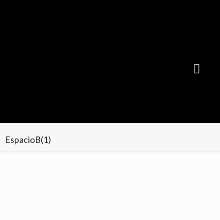
Suscribite GRATIS y recibí cada mes la NUEVA EDICIÓN
EspacioB(1)