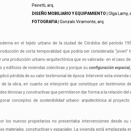
Peiretti, arq.
DISEÑO MOBILIARIO Y EQUIPAMIENTO |
Olga Lamy, a
FOTOGRAFIA |
Gonzalo Viramonte, arq.
derna en el tejido urbano de la ciudad de Córdoba del período 19
roducción de corta temporalidad que podría ser considerada “joven” 
r una producción urbano-arquitectónica que es valorada- en el caso de
s y edificios de viviendas colectivas y porque su
configuración espacial
licó pérdida de su valor testimonial de época.
Intervenir esta vivienda
l de la obra, en cuanto se interpretó que constituye un testimonio 
ades
técnicas
y
constructivas
que permitieron dar forma a la relación del
orporar conceptos de
sostenibilidad urbano- arquitectónica
al proyecto 
r los nuevos propietarios no presentaba intervenciones desde su 
s materiales, constructivas
y
espaciales
. La vivienda está emplazada e