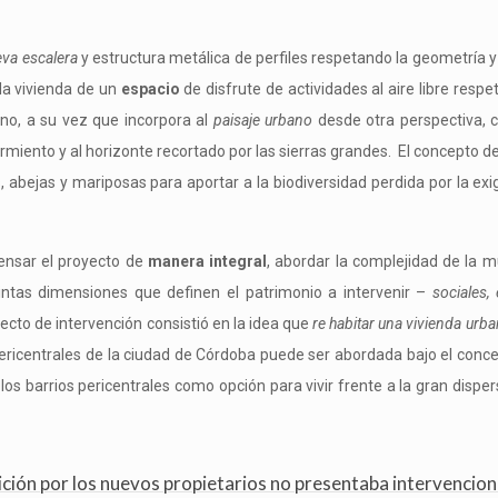
va escalera
y estructura metálica de perfiles respetando la geometría y
 la vivienda de un
espacio
de disfrute de actividades al aire libre respe
ano, a su vez que incorpora al
paisaje urbano
desde otra perspectiva, co
Sarmiento y al horizonte recortado por las sierras grandes. El concepto d
s, abejas y mariposas para aportar a la biodiversidad perdida por la ex
ensar el proyecto de
manera integral
, abordar la complejidad de la m
intas dimensiones que definen el patrimonio a intervenir –
sociales,
ecto de intervención consistió en la idea que
re habitar una vivienda urba
 pericentrales de la ciudad de Córdoba puede ser abordada bajo el con
los barrios pericentrales como opción para vivir frente a la gran disp
ción por los nuevos propietarios no presentaba intervencio