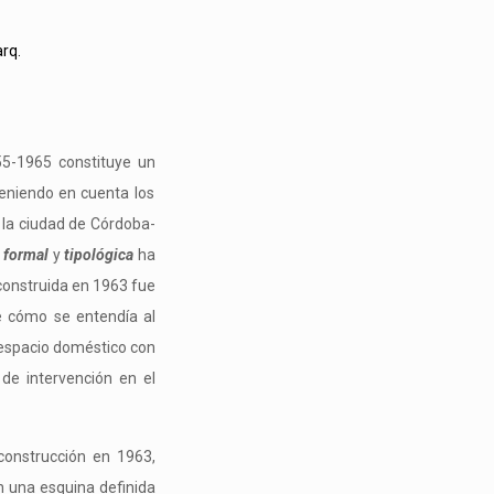
rq.
55-1965 constituye un
teniendo en cuenta los
 la ciudad de Córdoba-
, formal
y
tipológica
ha
 construida en 1963 fue
de cómo se entendía al
 espacio doméstico con
de intervención en el
construcción en 1963,
n una esquina definida