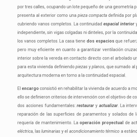
por tres calles, ocupando un lote pequeño de una geometría part
presenta al exterior como una
pieza compacta
definida por pl
cubriendo vanos completos.
La continuidad
espacial interior
independiente, sin vigas colgadas ni dinteles, por la continuida
los vanos completos. La casa tiene
dos espacios
que refuerza
pero muy eficiente en cuanto a garantizar ventilación cruzad
interior sobre la vereda en contacto directo con el arbolado 
para esta vivienda definiendo
piezas
y
planos
, que sumado al 
arquitectura moderna en torno a la continuidad espacial.
El
encargo
consistió en rehabilitar la vivienda de acuerdo a 
ello se definieron criterios de intervención con el objetivo de 
dos acciones fundamentales:
restaurar
y
actualizar
.
La inter
reparación de las superficies de paramentos y solados de la
requería de mantenimiento.
La
operación proyectual
de act
eléctrica
, las
luminarias
y el
acondicionamiento térmico
a estánd