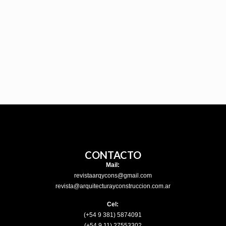
CONTACTO
Mail:
revistaarqycons@gmail.com
revista@arquitecturayconstruccion.com.ar
Cel:
(+54 9 381) 5874091
(+54 9 11) 27553302