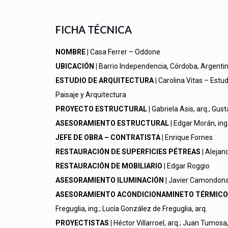
FICHA TÉCNICA
NOMBRE |
Casa Ferrer – Oddone
UBICACIÓN |
Barrio Independencia
, Córdoba, Argenti
ESTUDIO DE ARQUITECTURA |
Carolina Vitas – Estu
Paisaje y Arquitectura
PROYECTO ESTRUCTURAL |
Gabriela Asis
, arq.; Gus
ASESORAMIENTO ESTRUCTURAL |
Edgar Morán, ing
JEFE DE OBRA – CONTRATISTA |
Enrique Fornes
RESTAURACIÓN DE SUPERFICIES PÉTREAS |
Alejand
RESTAURACIÓN DE MOBILIARIO |
Edgar Roggio
ASESORAMIENTO ILUMINACIÓN |
Javier Camondona,
ASESORAMIENTO ACONDICIONAMINETO TÉRMICO
Freguglia, ing.; Lucía González de Freguglia, arq.
PROYECTISTAS |
Héctor Villarroel, arq.; Juan Tumosa,