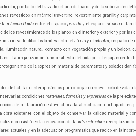
icular, producto del trazado urbano del barrio y de la subdivisión del lo
anos revestidos en mármol travertino, revestimiento granilit y carpint
y la
relación fluida
entre el espacio
privado
y el espacio
urbano
están d
d de los revestimientos de los planos en el interior y exterior y por las
n la idea de diluir los límites entre el
afuera
y el
adentro
, un patio de
a, iluminación natural, contacto con vegetación propia y un balcón, q
urbano.
La
organización funcional
está definida por el equipamiento d
protagonismo de la expresión material de paramentos y solados dan f
modos de habitar contemporáneos para otorgar un nuevo ciclo de vida a l
conservar las condiciones
materiales, formales
y
expresivas
de la pre exist
vención de restauración estuvo abocada al mobiliario enchapado en pet
 obra existente con el objeto de conservar la calidad material y cons
ualizar consistió en la renovación de la
infraestructura
reemplazando l
ares actuales y en la adecuación programática que radicó en la incor