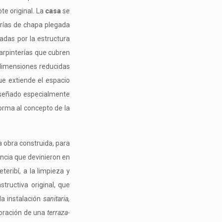
te original. La
casa
se
erías de chapa plegada
adas por la estructura
 carpinterías que cubren
 dimensiones reducidas
ue extiende el espacio
iseñado especialmente
orma al concepto de la
a obra construida, para
encia que devinieron en
eribí, a la limpieza y
tructiva original, que
a instalación
sanitaria,
poración de una
terraza-