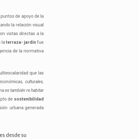
 puntos de apoyo de la
tando la relación visual
n vistas directas a la
e la
terraza- jardín
fue
igencia de la normativa
ultiescalaridad que las
 económicas, culturales,
na es también re habitar
cepto de
sostenibilidad
ersión urbana generada
nes desde su