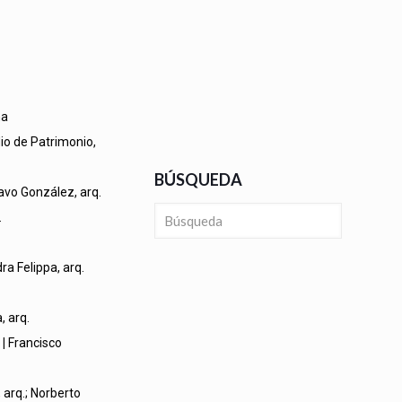
na
dio de Patrimonio,
BÚSQUEDA
tavo González, arq.
.
ra Felippa, arq.
 arq.
 |
Francisco
 arq.; Norberto