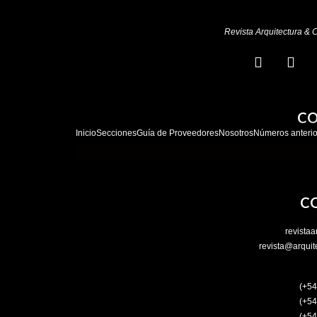
Revista Arquitectura & 
CO
Inicio
Secciones
Guía de Proveedores
Nosotros
Números anterio
C
revista
revista@arquit
(+54
(+54
(+54