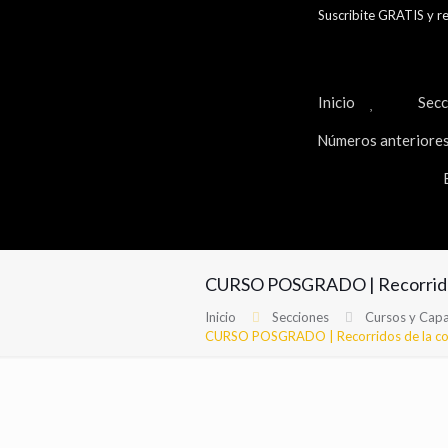
Suscribite GRATIS y 
Inicio
Secc
Números anteriore
CURSO POSGRADO | ​Recorridos 
Inicio
Secciones
Cursos y Capa
CURSO POSGRADO | ​Recorridos de la comu