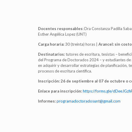
Docentes responsables:
Dra Constanza Padilla Sab
Esther Angélica Lopez (UNT)
Carga horaria:
30 (treinta) horas |
Arancel: sin costo
Destinatarios:
tutores de escritura, tesistas – benefici
del Programa de Doctorados 2024 – y estudiantes de 
en adquirir y desarrollar estrategias de planificación, t
procesos de escritura científica.
Inscripción: 26 de septiembre al 07 de octubre o 
Enlace para inscripción:
https://forms.gle/
dDeeJGzh
Informes:
programadoctoradosunt@gmail.
com