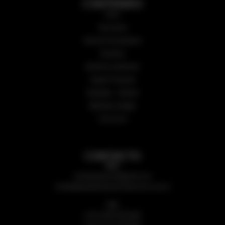
CONTENIDO
Inicio
Secciones
Guía de Proveedores
Nosotros
Números anteriores
Sugerir Proyecto
Subastas – Edictos
Biblioteca Digital
CALCULÁ
CONTACTO
Mail:
revistaarqycons@gmail.com
revista@arquitecturayconstruccion.com.ar
Cel:
(+54 9 381) 5874091