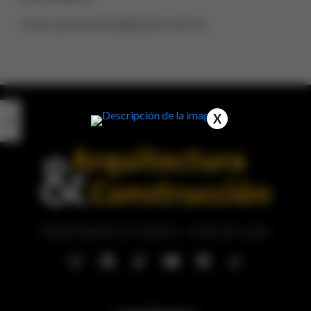
sima_ascensores@yahoo.com.ar
X
Revista Arquitectura & Construcción – 44 años junto a usted