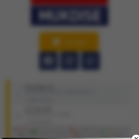
Sitio Web
25 de Mayo 76
Termas de Río Hondo - Santiago del Estero
3858-465764
Av. Colón 945
Santiago del Estero - Capital
385-4026425
+