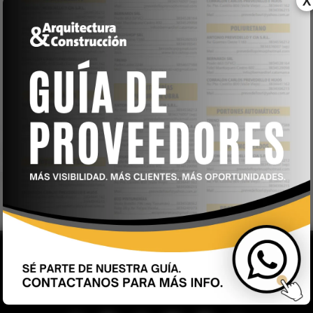
X
−
×
25 de Mayo 76, Termas de Río Hondo -
Santiago del Estero
Leaflet
| © OpenStreetMap contributors
Revista Arquitectura & Construcción – 44 años junto a usted