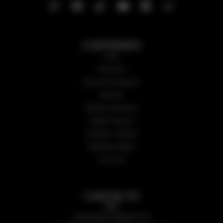
CONTENIDO
Inicio
Secciones
Guía de Proveedores
Nosotros
Números anteriores
Sugerir Proyecto
Subastas – Edictos
Biblioteca Digital
CALCULÁ
CONTACTO
Mail:
revistaarqycons@gmail.com