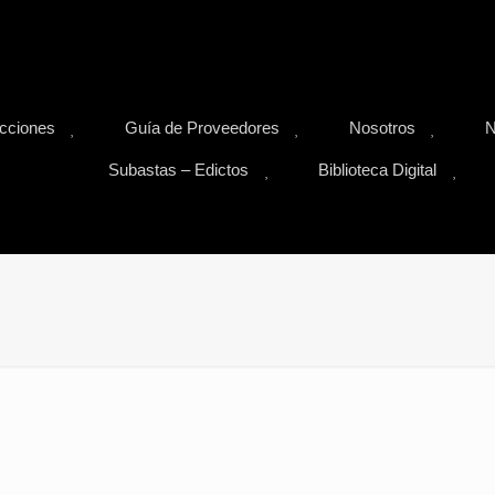
Suscribite GRATIS y recibí cada mes la NUEVA EDICIÓN
cciones
Guía de Proveedores
Nosotros
N
Subastas – Edictos
Biblioteca Digital