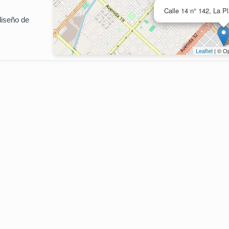
Calle 14 n° 142, La P
diseño de
Leaflet
| © Op