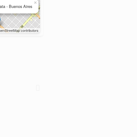
×
lata - Buenos Aires
enStreetMap contributors