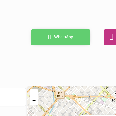
WhatsApp
+
−