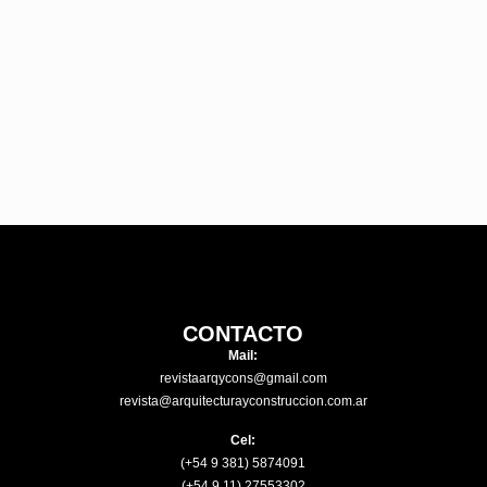
CONTACTO
Mail:
revistaarqycons@gmail.com
revista@arquitecturayconstruccion.com.ar
Cel:
(+54 9 381) 5874091
(+54 9 11) 27553302