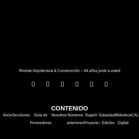
Revista Arquitectura & Construcción – 44 años junto a usted
CONTENIDO
Inicio
Secciones
Guía de
Nosotros
Números
Sugerir
Subastas
Biblioteca
CAL
Proveedores
anteriores
Proyecto
– Edictos
Digital