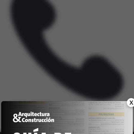
X
+54 381 4515729
SITIO WEB