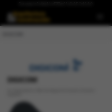
Descargá la PLANILLA INTERACTIVA DE CÁLCULO
DIGICOM
DIGICOM
Av. Independencia 1580 | San Miguel de Tucumán | Tucumán |
Argentina