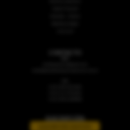
Números anteriores
Sugerir Proyecto
Subastas – Edictos
Biblioteca Digital
CALCULÁ
CONTACTO
Mail:
revistaarqycons@gmail.com
revista@arquitecturayconstruccion.com.ar
Cel:
(+54 9 381) 5874091
(+54 9 11) 27553302
(+54 9 381) 6288999
SUSCRIPCIÓN
SUSCRIPCIÓN GRATUITA