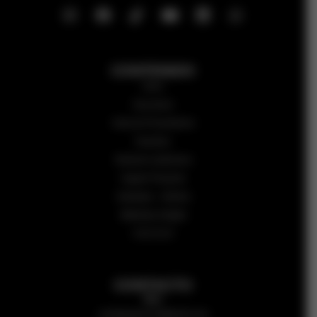
CONTENIDO
Inicio
Secciones
Guía de Proveedores
Nosotros
Números anteriores
Sugerir Proyecto
Subastas – Edictos
Biblioteca Digital
CALCULÁ
CONTACTO
Mail:
revistaarqycons@gmail.com