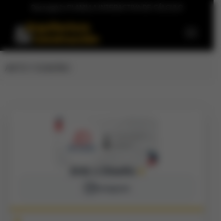
Descargá la PLANILLA INTERACTIVA DE CÁLCULO
ARTE Y DISEÑO
Arte y Diseño
●
Instagram