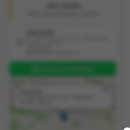
Arte y Diseño
Piletas, piscinas de natación y accesorios
Casa Central
Av. Solano Vera 1370, Local 1, Yerba Buena,
Tucumán, Argentina
3813196076
lagardedaniel797@gmail.com
Consultar por WhatsApp
+
×
Casa Central
−
Av. Solano Vera 1370, Local 1, Yerba Buena,
Tucumán, Argentina