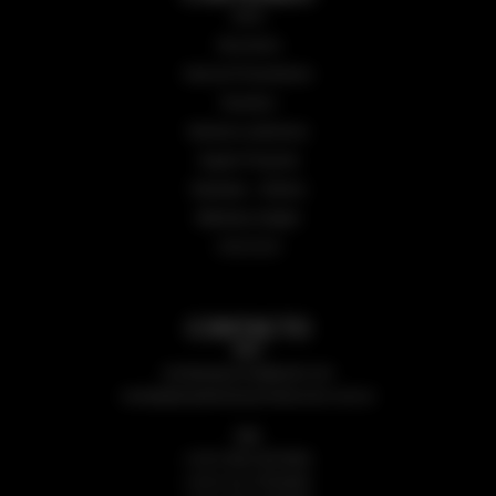
Inicio
Secciones
Guía de Proveedores
Nosotros
Números anteriores
Sugerir Proyecto
Subastas – Edictos
Biblioteca Digital
CALCULÁ
CONTACTO
Mail:
revistaarqycons@gmail.com
revista@arquitecturayconstruccion.com.ar
Cel:
(+54 9 381) 5874091
(+54 9 11) 27553302