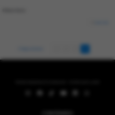
El Buen Gusto
Leer más
Página Anterior
1
2
3
4
Revista Arquitectura & Construcción – 44 años junto a usted
CONTENIDO