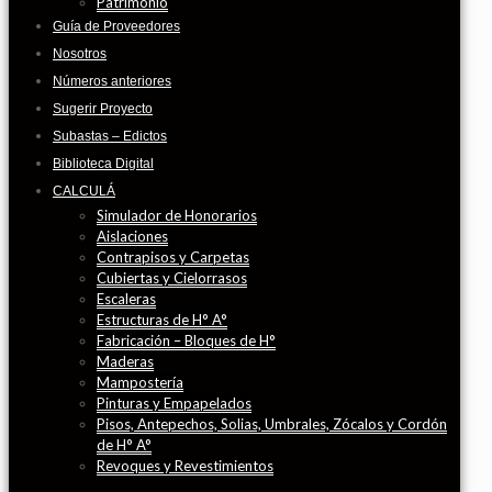
Patrimonio
Guía de Proveedores
Nosotros
Números anteriores
Sugerir Proyecto
Subastas – Edictos
Biblioteca Digital
CALCULÁ
Simulador de Honorarios
Aislaciones
Contrapisos y Carpetas
Cubiertas y Cielorrasos
Escaleras
Estructuras de H° A°
Fabricación – Bloques de H°
Maderas
Mampostería
Pinturas y Empapelados
Pisos, Antepechos, Solias, Umbrales, Zócalos y Cordón
de H° A°
Revoques y Revestimientos