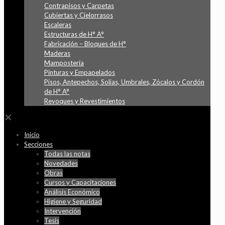
Contrapisos y Carpetas
Cubiertas y Cielorrasos
Escaleras
Estructuras de H° A°
Fabricación – Bloques de H°
Maderas
Mampostería
Pinturas y Empapelados
Pisos, Antepechos, Solias, Umbrales, Zócalos y Cordón
de H° A°
Revoques y Revestimientos
✕
Inicio
Secciones
Todas las notas
Novedades
Obras
Cursos y Capacitaciones
Análisis Económico
Higiene y Seguridad
Intervención
Tesis