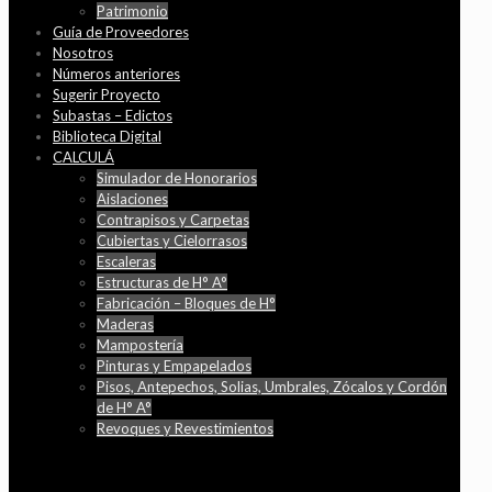
Patrimonio
Guía de Proveedores
Nosotros
Números anteriores
Sugerir Proyecto
Subastas – Edictos
Biblioteca Digital
CALCULÁ
Simulador de Honorarios
Aislaciones
Contrapisos y Carpetas
Cubiertas y Cielorrasos
Escaleras
Estructuras de H° A°
Fabricación – Bloques de H°
Maderas
Mampostería
Pinturas y Empapelados
Pisos, Antepechos, Solias, Umbrales, Zócalos y Cordón
de H° A°
Revoques y Revestimientos