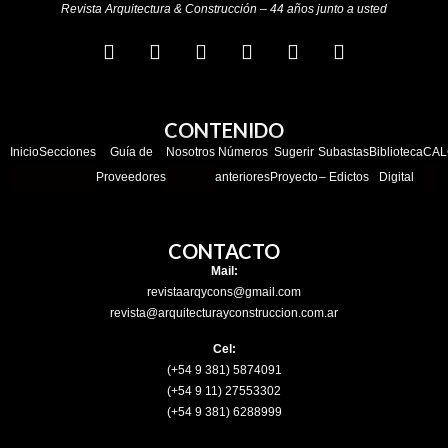
Revista Arquitectura & Construcción – 44 años junto a usted
CONTENIDO
Inicio
Secciones
Guía de
Nosotros
Números
Sugerir
Subastas
Biblioteca
CAL
Proveedores
anteriores
Proyecto
– Edictos
Digital
CONTACTO
Mail:
revistaarqycons@gmail.com
revista@arquitecturayconstruccion.com.ar
Cel:
(+54 9 381) 5874091
(+54 9 11) 27553302
(+54 9 381) 6288999