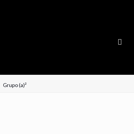
Suscribite GRATIS y recibí cada mes la NUEVA EDICIÓN
Grupo (a)²